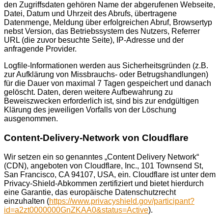
den Zugriffsdaten gehören Name der abgerufenen Webseite,
Datei, Datum und Uhrzeit des Abrufs, übertragene
Datenmenge, Meldung über erfolgreichen Abruf, Browsertyp
nebst Version, das Betriebssystem des Nutzers, Referrer
URL (die zuvor besuchte Seite), IP-Adresse und der
anfragende Provider.
Logfile-Informationen werden aus Sicherheitsgründen (z.B.
zur Aufklärung von Missbrauchs- oder Betrugshandlungen)
für die Dauer von maximal 7 Tagen gespeichert und danach
gelöscht. Daten, deren weitere Aufbewahrung zu
Beweiszwecken erforderlich ist, sind bis zur endgültigen
Klärung des jeweiligen Vorfalls von der Löschung
ausgenommen.
Content-Delivery-Network von Cloudflare
Wir setzen ein so genanntes „Content Delivery Network“
(CDN), angeboten von Cloudflare, Inc., 101 Townsend St,
San Francisco, CA 94107, USA, ein. Cloudflare ist unter dem
Privacy-Shield-Abkommen zertifiziert und bietet hierdurch
eine Garantie, das europäische Datenschutzrecht
einzuhalten (
https://www.privacyshield.gov/participant?
id=a2zt0000000GnZKAA0&status=Active
).