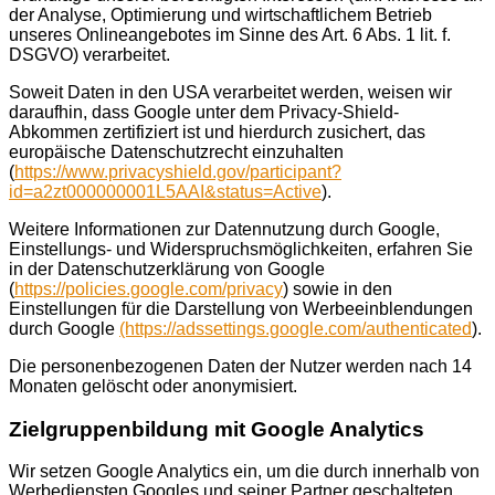
der Analyse, Optimierung und wirtschaftlichem Betrieb
unseres Onlineangebotes im Sinne des Art. 6 Abs. 1 lit. f.
DSGVO) verarbeitet.
Soweit Daten in den USA verarbeitet werden, weisen wir
daraufhin, dass Google unter dem Privacy-Shield-
Abkommen zertifiziert ist und hierdurch zusichert, das
europäische Datenschutzrecht einzuhalten
(
https://www.privacyshield.gov/participant?
id=a2zt000000001L5AAI&status=Active
).
Weitere Informationen zur Datennutzung durch Google,
Einstellungs- und Widerspruchsmöglichkeiten, erfahren Sie
in der Datenschutzerklärung von Google
(
https://policies.google.com/privacy
) sowie in den
Einstellungen für die Darstellung von Werbeeinblendungen
durch Google
(https://adssettings.google.com/authenticated
).
Die personenbezogenen Daten der Nutzer werden nach 14
Monaten gelöscht oder anonymisiert.
Zielgruppenbildung mit Google Analytics
Wir setzen Google Analytics ein, um die durch innerhalb von
Werbediensten Googles und seiner Partner geschalteten