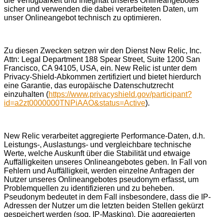
die Verfügbarkeit und Integrität unseres Onlineangebotes
sicher und verwenden die dabei verarbeiteten Daten, um
unser Onlineangebot technisch zu optimieren.
Zu diesen Zwecken setzen wir den Dienst New Relic, Inc.
Attn: Legal Department 188 Spear Street, Suite 1200 San
Francisco, CA 94105, USA, ein. New Relic ist unter dem
Privacy-Shield-Abkommen zertifiziert und bietet hierdurch
eine Garantie, das europäische Datenschutzrecht
einzuhalten (
https://www.privacyshield.gov/participant?
id=a2zt0000000TNPiAAO&status=Active
).
New Relic verarbeitet aggregierte Performance-Daten, d.h.
Leistungs-, Auslastungs- und vergleichbare technische
Werte, welche Auskunft über die Stabilität und etwaige
Auffälligkeiten unseres Onlineangebotes geben. In Fall von
Fehlern und Auffälligkeit, werden einzelne Anfragen der
Nutzer unseres Onlineangebotes pseudonym erfasst, um
Problemquellen zu identifizieren und zu beheben.
Pseudonym bedeutet in dem Fall insbesondere, dass die IP-
Adressen der Nutzer um die letzten beiden Stellen gekürzt
gespeichert werden (sog. IP-Masking). Die aggregierten