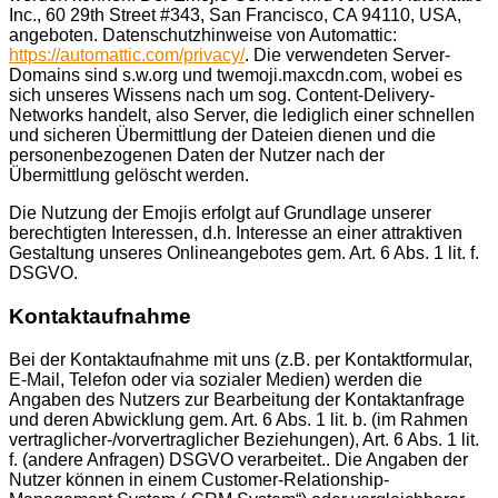
Inc., 60 29th Street #343, San Francisco, CA 94110, USA,
angeboten. Datenschutzhinweise von Automattic:
https://automattic.com/privacy/
. Die verwendeten Server-
Domains sind s.w.org und twemoji.maxcdn.com, wobei es
sich unseres Wissens nach um sog. Content-Delivery-
Networks handelt, also Server, die lediglich einer schnellen
und sicheren Übermittlung der Dateien dienen und die
personenbezogenen Daten der Nutzer nach der
Übermittlung gelöscht werden.
Die Nutzung der Emojis erfolgt auf Grundlage unserer
berechtigten Interessen, d.h. Interesse an einer attraktiven
Gestaltung unseres Onlineangebotes gem. Art. 6 Abs. 1 lit. f.
DSGVO.
Kontaktaufnahme
Bei der Kontaktaufnahme mit uns (z.B. per Kontaktformular,
E-Mail, Telefon oder via sozialer Medien) werden die
Angaben des Nutzers zur Bearbeitung der Kontaktanfrage
und deren Abwicklung gem. Art. 6 Abs. 1 lit. b. (im Rahmen
vertraglicher-/vorvertraglicher Beziehungen), Art. 6 Abs. 1 lit.
f. (andere Anfragen) DSGVO verarbeitet.. Die Angaben der
Nutzer können in einem Customer-Relationship-