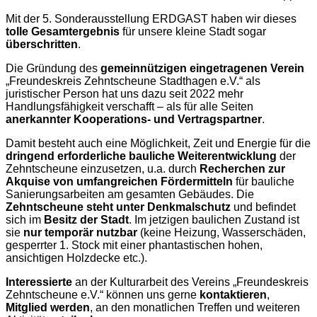
Mit der 5. Sonderausstellung ERDGAST haben wir dieses
tolle Gesamtergebnis
für unsere kleine Stadt sogar
überschritten
.
Die Gründung des
gemeinnützigen eingetragenen Verein
„Freundeskreis Zehntscheune Stadthagen e.V.“ als
juristischer Person hat uns dazu seit 2022 mehr
Handlungsfähigkeit verschafft – als für alle Seiten
anerkannter Kooperations- und Vertragspartner
.
Damit besteht auch eine Möglichkeit
, Zeit und Energie für die
dringend erforderliche bauliche Weiterentwicklung
der
Zehntscheune einzusetzen, u.a. durch
Recherchen zur
Akquise von umfangreichen Fördermitteln
für bauliche
Sanierungsarbeiten am gesamten Gebäudes. Die
Zehntscheune steht unter Denkmalschutz
und befindet
sich im
Besitz der Stadt
. Im jetzigen baulichen Zustand ist
sie
nur temporär nutzbar
(keine Heizung, Wasserschäden,
gesperrter 1. Stock mit einer phantastischen hohen,
ansichtigen Holzdecke etc.).
Interessierte
an der Kulturarbeit des Vereins „Freundeskreis
Zehntscheune e.V.“ können uns gerne
kontaktieren
,
Mitglied werden
, an den monatlichen Treffen und weiteren