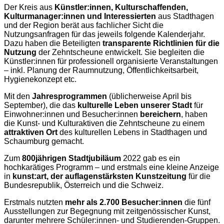
Der Kreis aus
Künstler:innen, Kulturschaffenden,
Kulturmanager:innen und Interessierten
aus Stadthagen
und der Region berät aus fachlicher Sicht die
Nutzungsanfragen für das jeweils folgende Kalenderjahr.
Dazu haben die Beteiligten
transparente Richtlinien für die
Nutzung
der Zehntscheune entwickelt. Sie begleiten die
Künstler:innen für professionell organisierte Veranstaltungen
– inkl. Planung der Raumnutzung, Öffentlichkeitsarbeit,
Hygienekonzept etc.
Mit den
Jahresprogrammen
(üblicherweise April bis
September), die das
kulturelle Leben unserer Stadt
für
Einwohner:innen und Besucher:innen
bereichern
, haben
die Kunst- und Kulturaktiven die Zehntscheune zu einem
attraktiven Ort
des kulturellen Lebens in Stadthagen und
Schaumburg gemacht.
Zum
800jährigen Stadtjubiläum
2022 gab es ein
hochkarätiges Programm – und erstmals eine kleine Anzeige
in
kunst:art, der auflagenstärksten Kunstzeitung
für die
Bundesrepublik, Österreich und die Schweiz.
Erstmals nutzten
mehr als 2.700 Besucher:innen
die fünf
Ausstellungen zur Begegnung mit zeitgenössischer Kunst,
darunter mehrere Schüler:innen- und Studierenden-Gruppen.