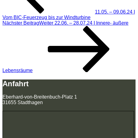
11.05. – 09.06.24 I
Vom BIC-Feuerzeug bis zur Windturbine
Nächster Beitrag
Weiter
22.06. – 28.07.24 I Innere- äußere
Lebensräume
Anfahrt
Eberhard-von-Breitenbuch-Platz 1
31655 Stadthagen