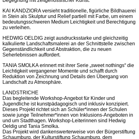
Begegnung mit zeitgenössischer Kunst.
KAI KANDZIORA versieht traditionelle, figürliche Bildhauerei
in Stein als Skulptur und Relief partiell mit Farbe, um einem
bedeutungsschweren Medium Leichtigkeit und Berechtigung
zu verleihen.
HEDWIG OELDIG zeigt ausdrucksstarke und gleichzeitig
kalkulierte Landschaftsmalerei an der Schnittstelle zwischen
Gegenständlichkeit und Abstraktion, die zu neuen
Seherlebnissen auffordert.
TANIA SMOLKA erinnert mit ihrer Serie „sweet nothings“ die
Leichtigkeit vergangener Momente und schafft durch
Reduktion von Zeichnung und Details den Übergang von
Landschaft zu Atmosphäre.
LANDSTRICHE
Das begleitende Workshop-Angebot für Kinder und
Jugendliche ist kunstpädagogisch und inklusiv konzipiert.
Dieses Projekt richtet sich an Schüler*innen der Schulen
sowie junge Teilnehmer*innen von Inklusions-Angeboten in
und um Stadthagen. Workshop-Leiterinnen sind Hedwig
Oeldig und Tania Smolka.
Das Projekt wird dankenswerterweise von der Bürgerstiftung
Schaumburg, der Kulturstiftung Schaumburg, dem