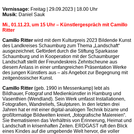
Vernissage:
Freitag | 29.09.2023 | 18.00 Uhr
Musik:
Daniel Sauk
Mi., 01.11.23, um 15 Uhr – Künstlergespräch mit Camillo
Ritter
Camillo Ritter
wird mit dem Kulturpreis 2023 Bildende Kunst
des Landkreises Schaumburg zum Thema „Landschaft“
ausgezeichnet. Gefördert durch die Stiftung Sparkasse
Schaumburg und in Kooperation mit der Schaumburger
Landschaft stellt der Freundeskreis Zehntscheune aus
diesem Anlass in einer umfangreichen Präsentation Werke
des jungen Künstlers aus – als Angebot zur Begegnung mit
zeitgenössischer Kunst.
Camillo Ritter
(geb. 1990 in Messenkamp) lebt als
Bildhauer, Fotograf und Medienkünstler in Hamburg und
Vasenthien (Wendland). Sein Werk umfasst Installationen,
Fotografien, Wandreliefs, Skulpturen. In den letzten drei
Jahren hat er mit einer digital-analogen Technik bizarre und
großformatige Bildwelten kreiert, „fotografische Malereien“.
Sie thematisieren das Verhältnis von Erinnerung, Heimat und
Landschaft in krisenhaften Zeiten. ERDGAST ruft den Blick
eines Kindes auf die umgebende Welt hervor, die voller